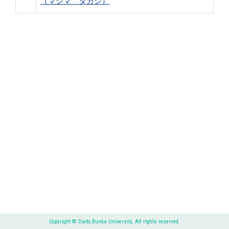
（マジマ タカシ）
Copyright © Daito Bunka University, All rights reserved.