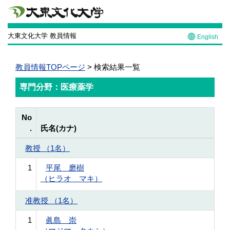
大東文化大学 教員情報
English
教員情報TOPページ
> 検索結果一覧
専門分野：医療薬学
No
.
氏名(カナ)
教授 （1名）
1
平尾 磨樹
（ヒラオ マキ）
准教授 （1名）
1
眞島 崇