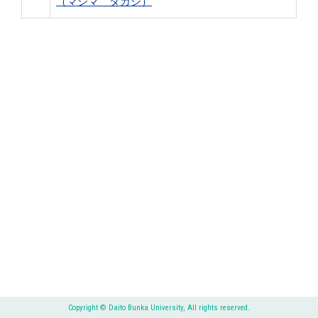
（マジマ タカシ）
Copyright © Daito Bunka University, All rights reserved.