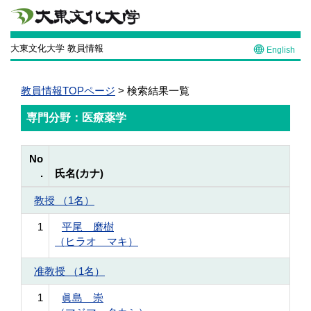
大東文化大学 教員情報
English
教員情報TOPページ
> 検索結果一覧
専門分野：医療薬学
No
.
氏名(カナ)
教授 （1名）
1
平尾 磨樹
（ヒラオ マキ）
准教授 （1名）
1
眞島 崇