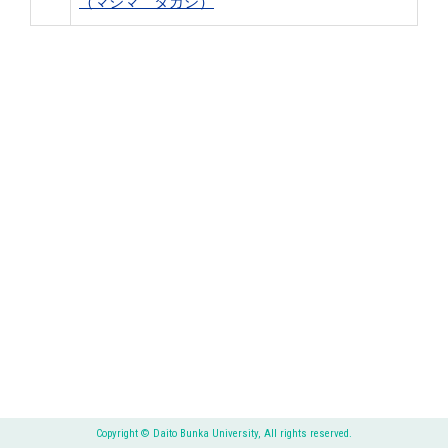
（マジマ タカシ）
Copyright © Daito Bunka University, All rights reserved.