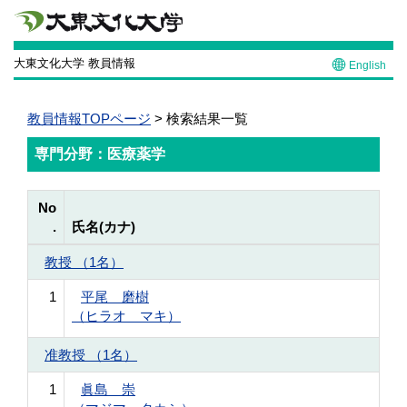
大東文化大学 教員情報
English
教員情報TOPページ
> 検索結果一覧
専門分野：医療薬学
No
.
氏名(カナ)
教授 （1名）
1
平尾 磨樹
（ヒラオ マキ）
准教授 （1名）
1
眞島 崇