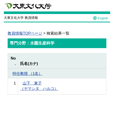
大東文化大学 教員情報
English
教員情報TOPページ
> 検索結果一覧
専門分野：水圏生産科学
No
.
氏名(カナ)
特任教授 （1名）
1
山下 東子
（ヤマシタ ハルコ）