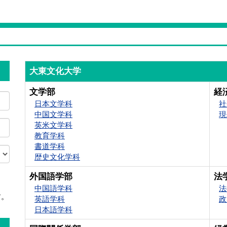
大東文化大学
文学部
経
日本文学科
社
中国文学科
現
英米文学科
教育学科
書道学科
歴史文化学科
外国語学部
法
中国語学科
法
す。
英語学科
政
日本語学科