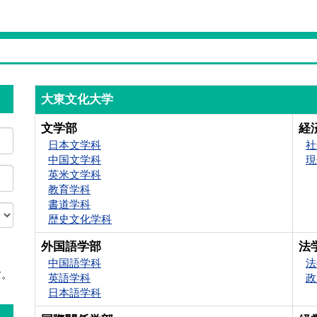
大東文化大学
文学部
経
日本文学科
社
中国文学科
現
英米文学科
教育学科
書道学科
歴史文化学科
外国語学部
法
中国語学科
法
す。
英語学科
政
日本語学科